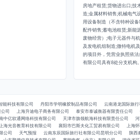
房地产租赁;货物进出口;技
造;金属材料销售;机械电气
用设备制造（不含特种设备制
配件销售;蓄电池租赁;新
废物经营）;电子元器件与机
及发电机组制造;微特电机
的项目外，凭营业执照依法
有限公司具有8处分支机构
智能科技有限公司
丹阳市学明橡胶制品有限公司
云南港龙国际旅行
限公司
上海升迪电子商务有限公司
泰安市泰诚衡器有限责任公司
南中亿软通网络科技有限公司
天津市旗领航海科技有限责任公司
河
上海光音教育科技有限公司
襄阳市巴斯夫化工贸易有限公司
上海怀
限公司
天气预报
云南东辰国际旅行社有限公司昆明分公司
陕西
山东聚搜信息技术有限公司
赛能电气（北京）有限公司
湖北省可