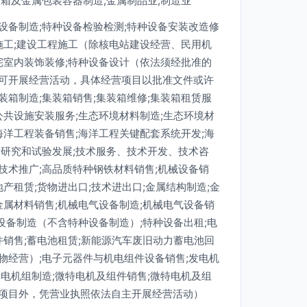
装箱及金属包装容器制造,金属制品业,制造业
设备制造;特种设备检验检测;特种设备安装改造修
施工;建设工程施工（除核电站建设经营、民用机
宅室内装饰装修;特种设备设计（依法须经批准的
可开展经营活动，具体经营项目以批准文件或许
箱制造;集装箱销售;集装箱维修;集装箱租赁服
公共设施安装服务;生态环境材料制造;生态环境材
海洋工程装备销售;海洋工程关键配套系统开发;海
术研究和试验发展;技术服务、技术开发、技术咨
技术推广;高品质特种钢铁材料销售;机械设备销
地产租赁;货物进出口;技术进出口;金属结构制造;金
金属材料销售;机械电气设备制造;机械电气设备销
用设备制造（不含特种设备制造）;特种设备出租;电
件销售;蓄电池租赁;新能源汽车废旧动力蓄电池回
物经营）;电子元器件与机电组件设备销售;发电机
电机组制造;微特电机及组件销售;微特电机及组
项目外，凭营业执照依法自主开展经营活动）